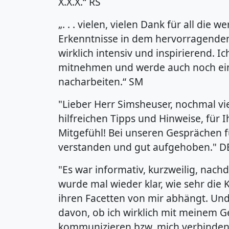
X.X.X.“ RS
„. . . vielen, vielen Dank für all die 
Erkenntnisse in dem hervorragenden
wirklich intensiv und inspirierend. I
mitnehmen und werde auch noch ei
nacharbeiten.“ SM
"Lieber Herr Simsheuser, nochmal vi
hilfreichen Tipps und Hinweise, für 
Mitgefühl! Bei unseren Gesprächen f
verstanden und gut aufgehoben." D
"Es war informativ, kurzweilig, nach
wurde mal wieder klar, wie sehr die 
ihren Facetten von mir abhängt. Un
davon, ob ich wirklich mit meinem 
kommunizieren bzw. mich verbinden w