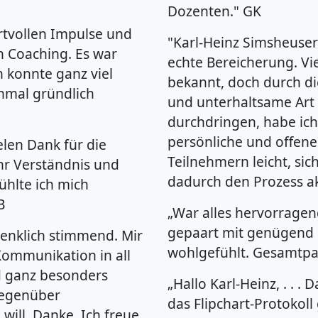
Dozenten." GK
wertvollen Impulse und
"Karl-Heinz Simsheuse
 Coaching. Es war
echte Bereicherung. V
ch konnte ganz viel
bekannt, doch durch d
nmal gründlich
und unterhaltsame Art
durchdringen, habe ich
persönliche und offene
elen Dank für die
Teilnehmern leicht, si
Ihr Verständnis und
dadurch den Prozess ak
ühlte ich mich
B
„War alles hervorragen
gepaart mit genügend
denklich stimmend. Mir
wohlgefühlt. Gesamtpak
Kommunikation in all
d ganz besonders
„Hallo Karl-Heinz, . . .
Gegenüber
das Flipchart-Protokoll 
ill. Danke. Ich freue